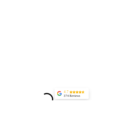
4.7
374 Reviews
Aurel Rosenthal
(Translated by
Google) Excellent,
highly professional
service and
immediate
appointment