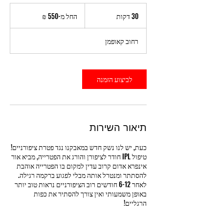
החל
מ-550
30 דקות
3
החל מ-‏550 ‏₪
שקלים
חדשים
0
ד
רחוב קאופמן
ק
ו
ת
לביצוע הזמנה
תיאור השירות
כעת, יש לנו נשק חדש במאבקנו נגד פטרת ציפורניים!
טיפול IPL חודר לציפורן והורג את הפטרייה, מביא אור
אינפרא אדום קרוב עדין למקום בו הפטרייה אוהבת
להסתתר ומנטרל אותה מבלי לפגוע ברקמה רגילה.
לאחר 6-12 חודשים רוב הציפורניים נראות טוב יותר
באופן משמעותי ואין צורך להסתיר את כפות
הרגליים!