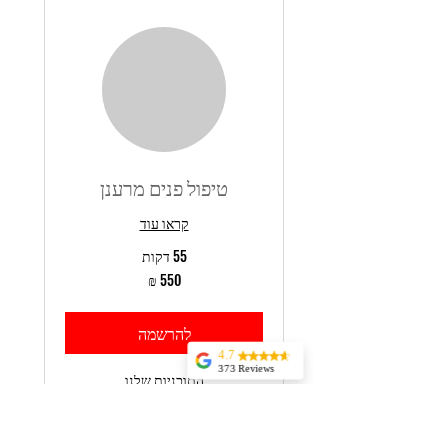
טיפול פנים מרענן
קראו עוד
55 דקות
550
שקלים
חדשים
להרשמה
4.7
373 Reviews
התוכניות שלנו
Jessica Marer
Three ladies came
for an afternoon of
pedicures. We