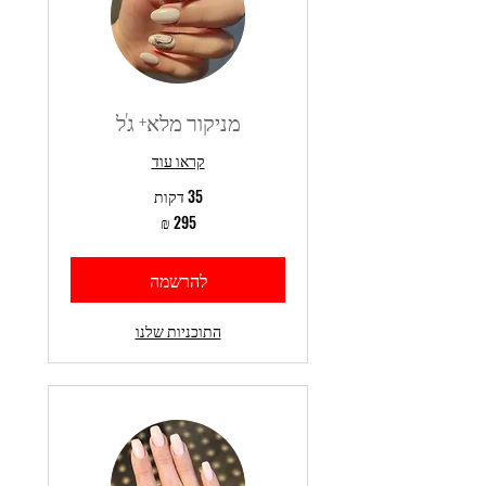
מניקור מלא+ ג'ל
קראו עוד
35 דקות
295
שקלים
חדשים
להרשמה
התוכניות שלנו