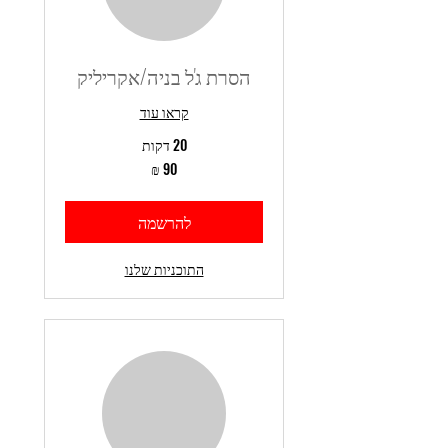
הסרת ג'ל בניה/אקריליק
קראו עוד
20 דקות
90
שקלים
חדשים
להרשמה
התוכניות שלנו