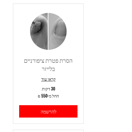
הסרת פטרת ציפורניים
בלייזר
קראו עוד
30 דקות
החל
החל מ-‏550 ‏₪
מ-550
שקלים
חדשים
להרשמה