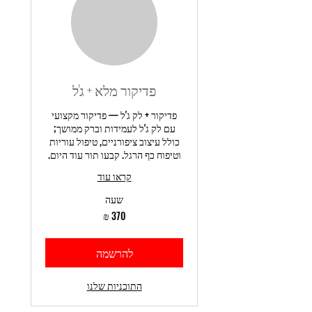
פדיקור מלא + ג'ל
פדיקור + לק ג'ל — פדיקור מקצועי
עם לק ג'ל לעמידות וברק ממושך;
כולל עיצוב ציפורניים, טיפול עוריות
וטיפוח כף הרגל. קבעו תור עוד היום.
קראו עוד
שעה
370
שקלים
חדשים
להרשמה
התוכניות שלנו