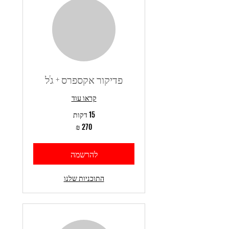
פדיקור אקספרס + ג'ל
קראו עוד
15 דקות
270
שקלים
חדשים
להרשמה
התוכניות שלנו