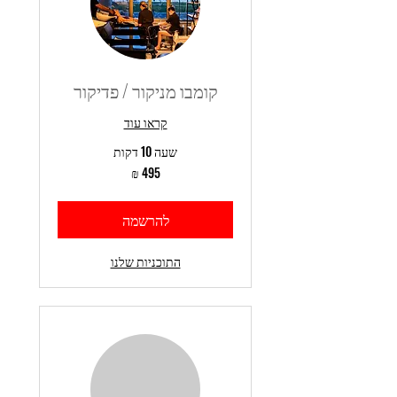
קומבו מניקור / פדיקור
קראו עוד
שעה 10 דקות
495
שקלים
חדשים
להרשמה
התוכניות שלנו